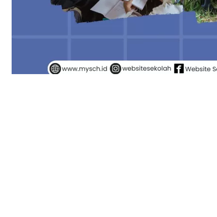
Guru Inspiratif: Teladan bagi
Siswa
Admin
22 Nov 2024
Apa Alasan Guru Inspiratif Itu Penting?
- Membuat Belajar Jadi Menyenangkan: Guru
inspiratif tahu cara membuat pelajaran jadi seru dan
nggak membosankan. Mereka bisa bikin kita
penasaran dan semangat untuk terus belajar.
- Menjadi Panutan: Guru inspiratif adalah sosok yang